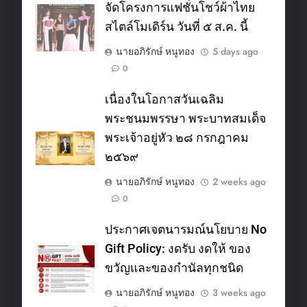
จัดโครงการแฟชั่นโชว์ผ้าไทย
สไตล์โมเดิร์น วันที่ ๕ ส.ค. นี้
นายอภิรักษ์ หนูทอง
5 days ago
0
เนื่องในโอกาสวันเฉลิม
พระชนมพรรษา พระบาทสมเด็จ
พระเจ้าอยู่หัว ๒๘ กรกฎาคม
๒๕๖๙
นายอภิรักษ์ หนูทอง
2 weeks ago
0
ประกาศเจตนารมณ์นโยบาย No
Gift Policy: งดรับ งดให้ ของ
ขวัญและของกำนัลทุกชนิด
นายอภิรักษ์ หนูทอง
3 weeks ago