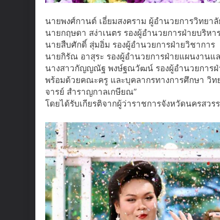
นายพงศ์กานต์ เอี่ยมสงคราม ผู้อำนวยการวิทยาล
นายกฤษดา สง่าเนตร รองผู้อำนวยการฝ่ายบริหา
นายสืบศักดิ์ สุ่มอิ่ม รองผู้อำนวยการฝ่ายวิชาการ
นายกิรัณ อาสุระ รองผู้อำนวยการฝ่ายแผนงานแ
นางสาวกัญญณัฐ พงษ์ฐณวัฒน์ รองผู้อำนวยการฝ่
พร้อมด้วยคณะครู และบุคลากรทางการศึกษา วิทยา
จารย์ สำราญกาลเกษียณ”
โดยได้รับเกียรติจากผู้ว่าราชการจังหวัดนครสวรร