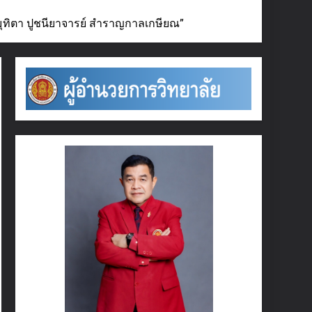
ุทิตา ปูชนียาจารย์ สำราญกาลเกษียณ”