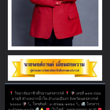
วิทยาลัยอาชีวศึกษานครสวรรค์
เลขที่ ๑๙๓ ถนน
มาตุลี ตำบลปากน้ำโพ อำเภอเมืองฯ จังหวัดนครสวรรค์
๖๐๐๐๐
โทรศัพท์ : ๐-๕๖๒๒-๑๓๖๐
โทรสาร.
๐-๕๖๒๒-๑๐๘๖
เว็บไซต์ : www.nwvoc.ac.th