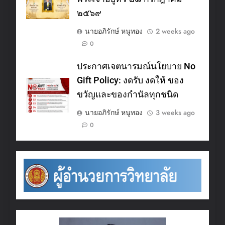
๒๕๖๙
นายอภิรักษ์ หนูทอง
2 weeks ago
0
ประกาศเจตนารมณ์นโยบาย No
Gift Policy: งดรับ งดให้ ของ
ขวัญและของกำนัลทุกชนิด
นายอภิรักษ์ หนูทอง
3 weeks ago
0