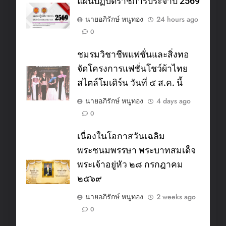
แผนปฏิบัติราชการประจำปี 2569
นายอภิรักษ์ หนูทอง
24 hours ago
0
ชมรมวิชาชีพแฟชั่นและสิ่งทอ
จัดโครงการแฟชั่นโชว์ผ้าไทย
สไตล์โมเดิร์น วันที่ ๕ ส.ค. นี้
นายอภิรักษ์ หนูทอง
4 days ago
0
เนื่องในโอกาสวันเฉลิม
พระชนมพรรษา พระบาทสมเด็จ
พระเจ้าอยู่หัว ๒๘ กรกฎาคม
๒๕๖๙
นายอภิรักษ์ หนูทอง
2 weeks ago
0