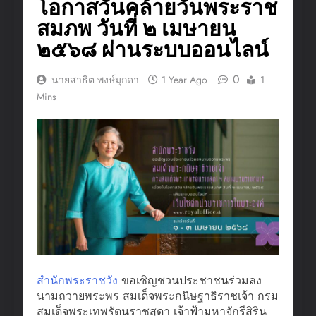
โอกาสวันคล้ายวันพระราช
สมภพ วันที่ ๒ เมษายน
๒๕๖๘ ผ่านระบบออนไลน์
0
นายสาธิต พงษ์มุกดา
1 Year Ago
1
Mins
สำนักพระราชวัง
ขอเชิญชวนประชาชนร่วมลง
นามถวายพระพร สมเด็จพระกนิษฐาธิราชเจ้า กรม
สมเด็จพระเทพรัตนราชสุดา เจ้าฟ้ามหาจักรีสิริน