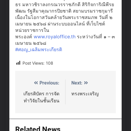
ธร มหาวชิราลงกรณวรราชภักดี สิริกิจการิณีพีรย
พัฒน รัฐสีมาคุณากรปิยชาติ สยามบรมราชกุมารี
เนื่องในโอกาสวันคล้ายวันพระราชสมภพ วันที่ ๒
เมษายน ๒๕๖๘ ผ่านระบบออนไลน์ ที่เว็บไซต์
หน่วยราชการใน
พระองค์
www.royaloffice.th
ระหว่างวันที่ ๑ – ๓
เมษายน ๒๕๖๘
#ศอญ_เฉลิมพระเกียรติ
Post Views:
108
Previous:
Next:
Post
navigation
เกียรติบัตร การจัด
ทรงพระเจริญ
ทำวิจัยในชั้นเรียน
Related News