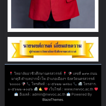
วิทยาลัยอาชีวศึกษานครสวรรค์
เลขที่ ๑๙๓ ถนน
มาตุลี ตำบลปากน้ำโพ อำเภอเมืองฯ จังหวัดนครสวรรค์
๖๐๐๐๐
โทรศัพท์ : ๐-๕๖๒๒-๑๓๖๐
โทรสาร.
๐-๕๖๒๒-๑๐๘๖
เว็บไซต์ : www.nwvoc.ac.th
อีเมลล์ : admin@nwvoc.ac.th
Powered By
.
BlazeThemes