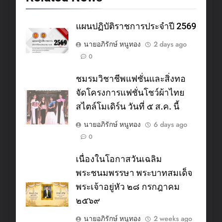
แผนปฏิบัติราชการประจำปี 2569
นายอภิรักษ์ หนูทอง
2 days ago
0
ชมรมวิชาชีพแฟชั่นและสิ่งทอ
จัดโครงการแฟชั่นโชว์ผ้าไทย
สไตล์โมเดิร์น วันที่ ๕ ส.ค. นี้
นายอภิรักษ์ หนูทอง
6 days ago
0
เนื่องในโอกาสวันเฉลิม
พระชนมพรรษา พระบาทสมเด็จ
พระเจ้าอยู่หัว ๒๘ กรกฎาคม
๒๕๖๙
นายอภิรักษ์ หนูทอง
2 weeks ago