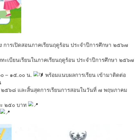
อง การเปิดสอนภาคเรียนฤดูร้อน ประจำปีการศึกษา ๒๕๖๗
ะลงทะเบียนเรียนในภาคเรียนฤดูร้อน ประจำปีการศึกษา ๒๕๖๗
๐๐ – ๑๕.๐๐ น.
พร้อมแนบผลการเรียน เข้ามาติดต่อ
น
คม ๒๕๖๘ และสิ้นสุดการเรียนการสอนในวันที่ ๗ พฤษภาคม
ตละ ๒๕๐ บาท