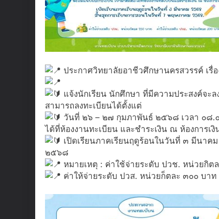
ประกาศวิทยาลัยอาชีวศึกษานครสวรรค์ เรื่
แจ้งนักเรียน นักศึกษา ที่มีความประสงค์จ
สามารถลงทะเบียนได้ตั้งแต่
วันที่ ๒๖ – ๒๗ กุมภาพันธ์ ๒๕๖๘ เวลา ๐๘.
ได้ที่ห้องงานทะเบียน และชำระเงิน ณ ห้องการเงิ
เปิดเรียนภาคเรียนฤดูร้อนในวันที่ ๓ มีนา
๒๕๖๘
หมายเหตุ : ค่าใช้จ่ายระดับ ปวช. หน่วยกิ
ค่าให้จ่ายระดับ ปวส. หน่วยก็ตละ ๓๐๐ บาท