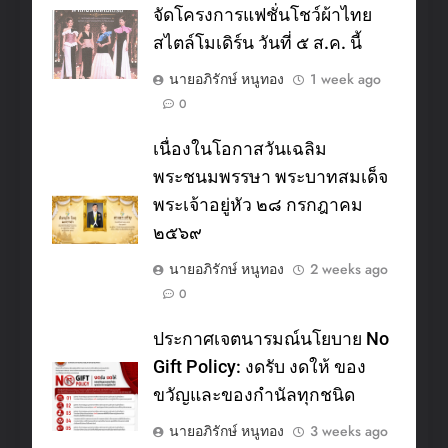
จัดโครงการแฟชั่นโชว์ผ้าไทย
สไตล์โมเดิร์น วันที่ ๕ ส.ค. นี้
นายอภิรักษ์ หนูทอง
1 week ago
0
เนื่องในโอกาสวันเฉลิม
พระชนมพรรษา พระบาทสมเด็จ
พระเจ้าอยู่หัว ๒๘ กรกฎาคม
๒๕๖๙
นายอภิรักษ์ หนูทอง
2 weeks ago
0
ประกาศเจตนารมณ์นโยบาย No
Gift Policy: งดรับ งดให้ ของ
ขวัญและของกำนัลทุกชนิด
นายอภิรักษ์ หนูทอง
3 weeks ago