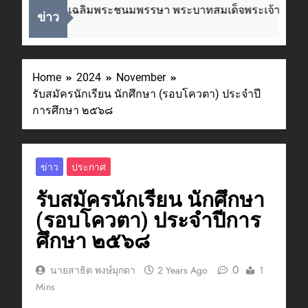
ในโอกาสวันเฉลิมพระชนมพรรษา พระบาทสมเด็จพระเจ้าอยู่หัว ๒
ข่าว
Ago
Home
2024
November
รับสมัครนักเรียน นักศึกษา (รอบโควตา) ประจำปี
การศึกษา ๒๕๖๘
ข่าว
ประกาศ
รับสมัครนักเรียน นักศึกษา
(รอบโควตา) ประจำปีการ
ศึกษา ๒๕๖๘
0
นายสาธิต พงษ์มุกดา
2 Years Ago
1
Mins