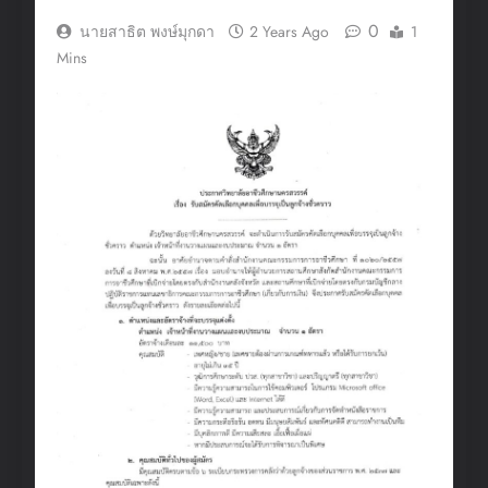
0
นายสาธิต พงษ์มุกดา
2 Years Ago
1
Mins