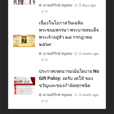
นายอภิรักษ์ หนูทอง
5 days ago
0
เนื่องในโอกาสวันเฉลิม
พระชนมพรรษา พระบาทสมเด็จ
พระเจ้าอยู่หัว ๒๘ กรกฎาคม
๒๕๖๙
นายอภิรักษ์ หนูทอง
2 weeks ago
0
ประกาศเจตนารมณ์นโยบาย No
Gift Policy: งดรับ งดให้ ของ
ขวัญและของกำนัลทุกชนิด
นายอภิรักษ์ หนูทอง
3 weeks ago
0