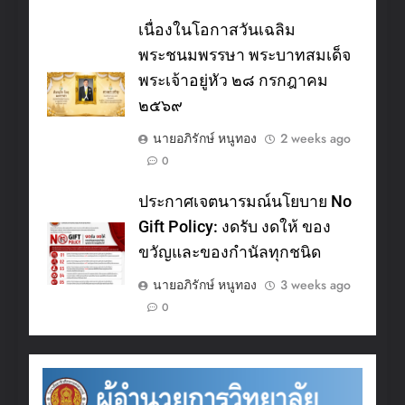
เนื่องในโอกาสวันเฉลิม
พระชนมพรรษา พระบาทสมเด็จ
พระเจ้าอยู่หัว ๒๘ กรกฎาคม
๒๕๖๙
นายอภิรักษ์ หนูทอง
2 weeks ago
0
ประกาศเจตนารมณ์นโยบาย No
Gift Policy: งดรับ งดให้ ของ
ขวัญและของกำนัลทุกชนิด
นายอภิรักษ์ หนูทอง
3 weeks ago
0