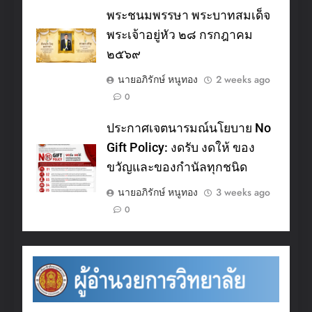
พระชนมพรรษา พระบาทสมเด็จ
พระเจ้าอยู่หัว ๒๘ กรกฎาคม
๒๕๖๙
นายอภิรักษ์ หนูทอง
2 weeks ago
0
ประกาศเจตนารมณ์นโยบาย No
Gift Policy: งดรับ งดให้ ของ
ขวัญและของกำนัลทุกชนิด
นายอภิรักษ์ หนูทอง
3 weeks ago
0