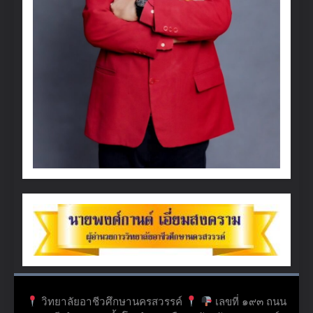
วิทยาลัยอาชีวศึกษานครสวรรค์
เลขที่ ๑๙๓ ถนน