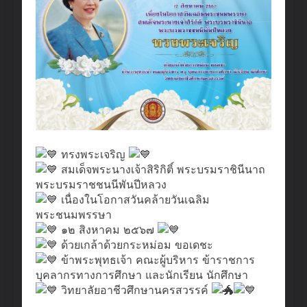
ทรงพระเจริญ
สมเด็จพระนางเจ้าสิริกิติ์ พระบรมราชินีนาถ
พระบรมราชชนนีพันปีหลวง
เ​นื่องในโอก​าสวันคล้าย​วันเฉลิม
พระชนมพรรษา
๑๒ สิงหาคม ๒๕๖๗
ด้วยเกล้าด้วยกระหม่อม ขอเดชะ
ข้าพระพุทธเจ้า คณะผู้บริหาร ข้าราชการ
บุคลากรทางการศึกษา และนักเรียน นักศึกษา
วิทยาลัยอาชีวศึกษานครสวรรค์