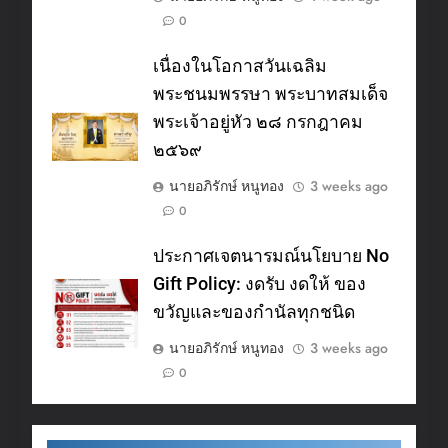
0
เนื่องในโอกาสวันเฉลิม
พระชนมพรรษา พระบาทสมเด็จ
พระเจ้าอยู่หัว ๒๘ กรกฎาคม
๒๕๖๙
นายอภิรักษ์ หนูทอง
3 weeks ago
0
ประกาศเจตนารมณ์นโยบาย No
Gift Policy: งดรับ งดให้ ของ
ขวัญและของกำนัลทุกชนิด
นายอภิรักษ์ หนูทอง
3 weeks ago
0