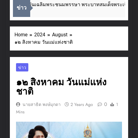
่องในโอกาสวันเฉลิมพระชนมพรรษา พระบาทสมเด็จพระเจ้าอยู่ห
ข่าว
eks Ago
Home
2024
August
๑๒ สิงหาคม วันแม่แห่งชาติ
ข่าว
๑๒ สิงหาคม วันแม่แห่ง
ชาติ
0
นายสาธิต พงษ์มุกดา
2 Years Ago
1
Mins