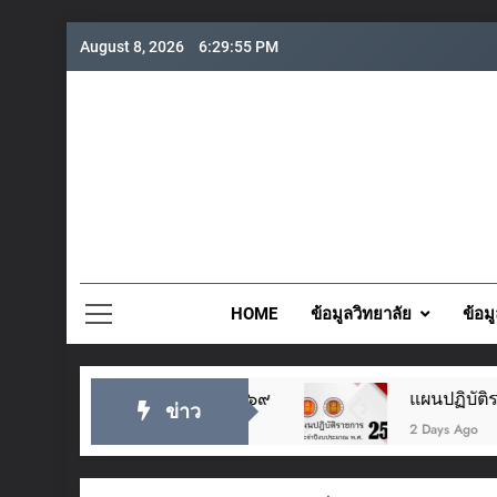
Skip
August 8, 2026
6:29:56 PM
to
content
วิทยาลั
HOME
ข้อมูลวิทยาลัย
ข้อม
ู่หัว ๒๘ กรกฎาคม ๒๕๖๙
แผนปฏิบัติราชการประ
ข่าว
2 Days Ago