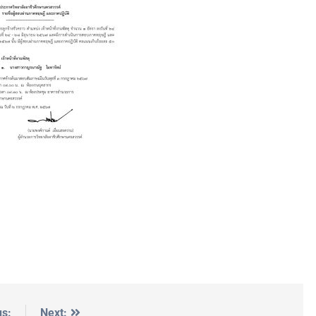
us:
Next: