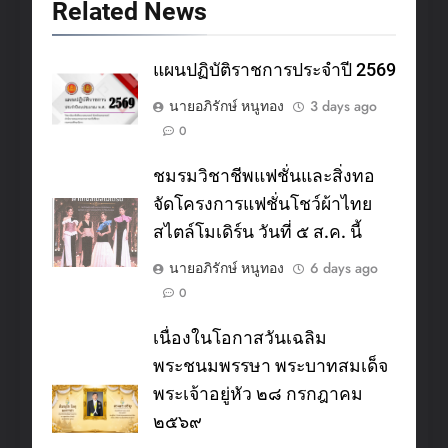
Related News
แผนปฏิบัติราชการประจำปี 2569
นายอภิรักษ์ หนูทอง
3 days ago
0
ชมรมวิชาชีพแฟชั่นและสิ่งทอ
จัดโครงการแฟชั่นโชว์ผ้าไทย
สไตล์โมเดิร์น วันที่ ๕ ส.ค. นี้
นายอภิรักษ์ หนูทอง
6 days ago
0
เนื่องในโอกาสวันเฉลิม
พระชนมพรรษา พระบาทสมเด็จ
พระเจ้าอยู่หัว ๒๘ กรกฎาคม
๒๕๖๙