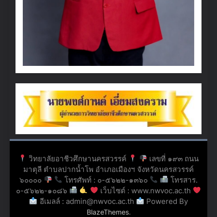
วิทยาลัยอาชีวศึกษานครสวรรค์
เลขที่ ๑๙๓ ถนน
มาตุลี ตำบลปากน้ำโพ อำเภอเมืองฯ จังหวัดนครสวรรค์
๖๐๐๐๐
โทรศัพท์ : ๐-๕๖๒๒-๑๓๖๐
โทรสาร.
๐-๕๖๒๒-๑๐๘๖
เว็บไซต์ : www.nwvoc.ac.th
อีเมลล์ : admin@nwvoc.ac.th
Powered By
.
BlazeThemes