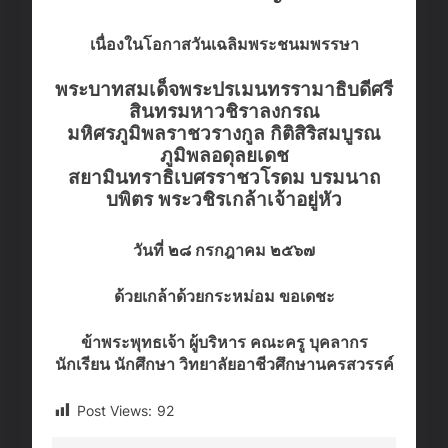
เนื่องในโอกาสวันเฉลิมพระชนมพรรษา
พระบาทสมเด็จพระปรเมนทรรามาธิบดีศรี
สินทรมหาวชิราลงกรณ
มหิศรภูมิพลราชวรางกูล กิติสิริสมบูรณ
ภูมิพลอดุลยเดช
สยามินทราธิเบศรราชวโรดม บรมนาถ
บพิตร
พระวชิรเกล้าเจ้าอยู่หัว
วันที่ ๒๘ กรกฎาคม ๒๕๖๗
ด้วยเกล้าด้วยกระหม่อม ขอเดชะ
ข้าพระพุทธเจ้า ผู้บริหาร คณะครู บุคลากร
นักเรียน นักศึกษา วิทยาลัยอาชีวศึกษานครสวรรค์
Post Views:
92