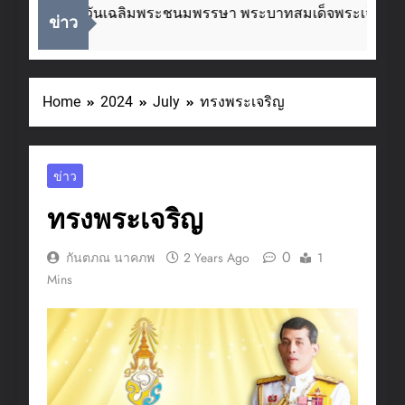
่องในโอกาสวันเฉลิมพระชนมพรรษา พระบาทสมเด็จพระเจ้าอยู่ห
ข่าว
eks Ago
Home
2024
July
ทรงพระเจริญ
ข่าว
ทรงพระเจริญ
0
กันตภณ นาคภพ
2 Years Ago
1
Mins