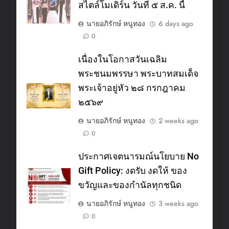
สไตล์โมเดิร์น วันที่ ๕ ส.ค. นี้
นายอภิรักษ์ หนูทอง
6 days ago
0
เนื่องในโอกาสวันเฉลิม
พระชนมพรรษา พระบาทสมเด็จ
พระเจ้าอยู่หัว ๒๘ กรกฎาคม
๒๕๖๙
นายอภิรักษ์ หนูทอง
2 weeks ago
0
ประกาศเจตนารมณ์นโยบาย No
Gift Policy: งดรับ งดให้ ของ
ขวัญและของกำนัลทุกชนิด
นายอภิรักษ์ หนูทอง
3 weeks ago
0