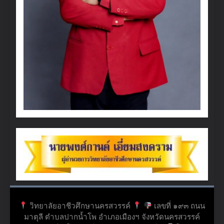
วิทยาลัยอาชีวศึกษานครสวรรค์
เลขที่ ๑๙๓ ถนน
มาตุลี ตำบลปากน้ำโพ อำเภอเมืองฯ จังหวัดนครสวรรค์