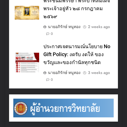
พระชนมพรรษา พระบาทสมเด็จ
พระเจ้าอยู่หัว ๒๘ กรกฎาคม
๒๕๖๙
นายอภิรักษ์ หนูทอง
2 weeks ago
0
ประกาศเจตนารมณ์นโยบาย No
Gift Policy: งดรับ งดให้ ของ
ขวัญและของกำนัลทุกชนิด
นายอภิรักษ์ หนูทอง
3 weeks ago
0