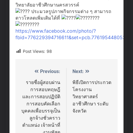
วิทยาลัยอาชีวศึกษานครสวรรค์
ประมวลรูปภาพกิจกรรมต่าง ๆ สามารถ
ดาวโหลดเพิ่มเติมได้ที่
https://www.facebook.com/photo/?
fbid=776229394716611&set=pcb.77619544805333
Post Views:
98
Previous:
Next:
Post
navigation
รายชื่อผู้สอบผ่าน
พิธีเปิดการประกวด
การสอบทฤษฎี
โครงงาน
และการสอบปฏิบัติ
วิทยาศาสตร์
การสอบคัดเลือก
อาชีวศึกษา ระดับ
บุคคลเพื่อบรรจุเป็น
จังหวัด
ลูกจ้างชั่วคราว
ตำแหน่ง เจ้าหน้าที่
งานพัสดุ