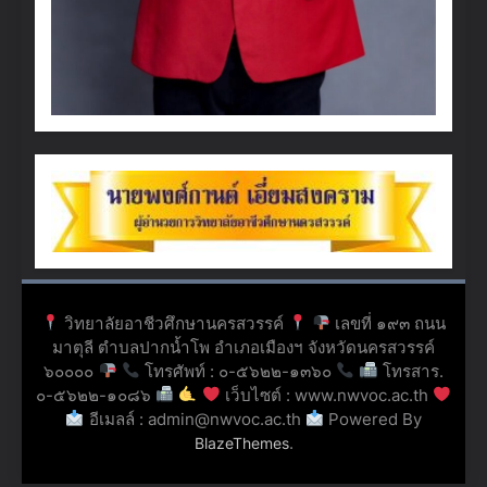
วิทยาลัยอาชีวศึกษานครสวรรค์
เลขที่ ๑๙๓ ถนน
มาตุลี ตำบลปากน้ำโพ อำเภอเมืองฯ จังหวัดนครสวรรค์
๖๐๐๐๐
โทรศัพท์ : ๐-๕๖๒๒-๑๓๖๐
โทรสาร.
๐-๕๖๒๒-๑๐๘๖
เว็บไซต์ : www.nwvoc.ac.th
อีเมลล์ : admin@nwvoc.ac.th
Powered By
.
BlazeThemes