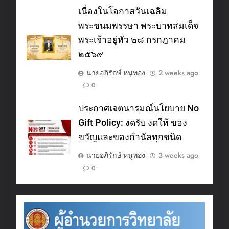
เนื่องในโอกาสวันเฉลิม
พระชนมพรรษา พระบาทสมเด็จ
พระเจ้าอยู่หัว ๒๘ กรกฎาคม
๒๕๖๙
นายอภิรักษ์ หนูทอง
2 weeks ago
0
ประกาศเจตนารมณ์นโยบาย No
Gift Policy: งดรับ งดให้ ของ
ขวัญและของกำนัลทุกชนิด
นายอภิรักษ์ หนูทอง
3 weeks ago
0