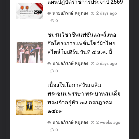
แผนปฏิบัติราชการประจำปี 2569
นายอภิรักษ์ หนูทอง
2 days ago
0
ชมรมวิชาชีพแฟชั่นและสิ่งทอ
จัดโครงการแฟชั่นโชว์ผ้าไทย
สไตล์โมเดิร์น วันที่ ๕ ส.ค. นี้
นายอภิรักษ์ หนูทอง
5 days ago
0
เนื่องในโอกาสวันเฉลิม
พระชนมพรรษา พระบาทสมเด็จ
พระเจ้าอยู่หัว ๒๘ กรกฎาคม
๒๕๖๙
นายอภิรักษ์ หนูทอง
2 weeks ago
0