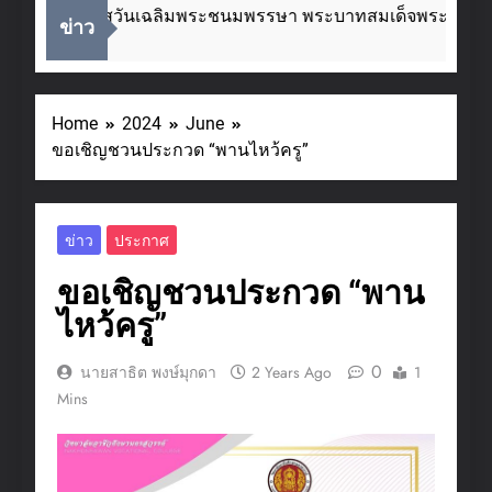
ื่องในโอกาสวันเฉลิมพระชนมพรรษา พระบาทสมเด็จพระเจ้าอยู่
ข่าว
Weeks Ago
Home
2024
June
ขอเชิญชวนประกวด “พานไหว้ครู”
ข่าว
ประกาศ
ขอเชิญชวนประกวด “พาน
ไหว้ครู”
0
นายสาธิต พงษ์มุกดา
2 Years Ago
1
Mins