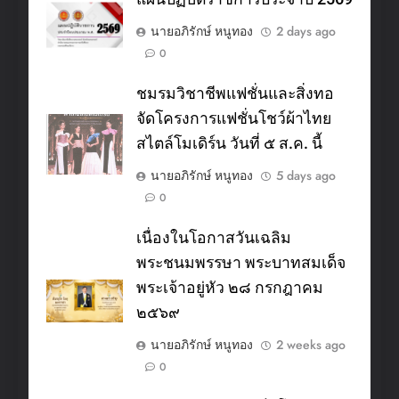
นายอภิรักษ์ หนูทอง
2 days ago
0
ชมรมวิชาชีพแฟชั่นและสิ่งทอ
จัดโครงการแฟชั่นโชว์ผ้าไทย
สไตล์โมเดิร์น วันที่ ๕ ส.ค. นี้
นายอภิรักษ์ หนูทอง
5 days ago
0
เนื่องในโอกาสวันเฉลิม
พระชนมพรรษา พระบาทสมเด็จ
พระเจ้าอยู่หัว ๒๘ กรกฎาคม
๒๕๖๙
นายอภิรักษ์ หนูทอง
2 weeks ago
0