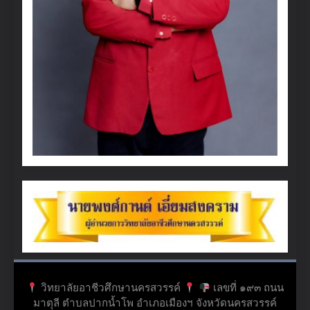
วิทยาลัยอาชีวศึกษานครสวรรค์
เลขที่ ๑๙๓ ถนน
มาตุลี ตำบลปากน้ำโพ อำเภอเมืองฯ จังหวัดนครสวรรค์