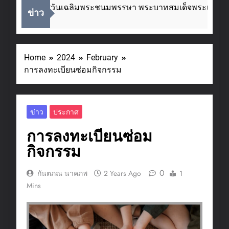
ื่องในโอกาสวันเฉลิมพระชนมพรรษา พระบาทสมเด็จพระเจ้าอยู่
ข่าว
eeks Ago
Home
2024
February
การลงทะเบียนซ่อมกิจกรรม
ข่าว
ประกาศ
การลงทะเบียนซ่อม
กิจกรรม
0
กันตภณ นาคภพ
2 Years Ago
1
Mins