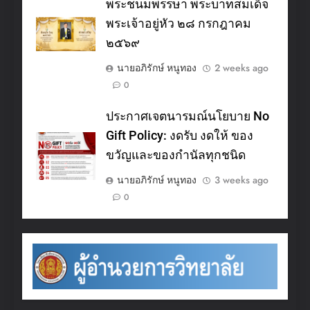
พระชนมพรรษา พระบาทสมเด็จ
พระเจ้าอยู่หัว ๒๘ กรกฎาคม
๒๕๖๙
นายอภิรักษ์ หนูทอง
2 weeks ago
0
ประกาศเจตนารมณ์นโยบาย No
Gift Policy: งดรับ งดให้ ของ
ขวัญและของกำนัลทุกชนิด
นายอภิรักษ์ หนูทอง
3 weeks ago
0