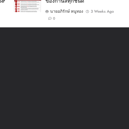
๕๖๙
ของกำนัลทุกชนิด
นายอภิรักษ์ หนูทอง
3 Weeks Ago
0