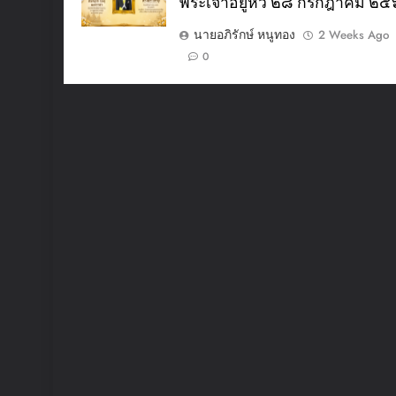
พระเจ้าอยู่หัว ๒๘ กรกฎาคม ๒
นายอภิรักษ์ หนูทอง
2 Weeks Ago
0