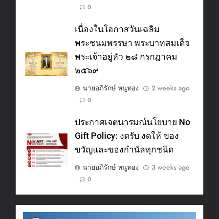
0
เนื่องในโอกาสวันเฉลิม
พระชนมพรรษา พระบาทสมเด็จ
พระเจ้าอยู่หัว ๒๘ กรกฎาคม
๒๕๖๙
นายอภิรักษ์ หนูทอง
2 weeks ago
0
ประกาศเจตนารมณ์นโยบาย No
Gift Policy: งดรับ งดให้ ของ
ขวัญและของกำนัลทุกชนิด
นายอภิรักษ์ หนูทอง
3 weeks ago
0