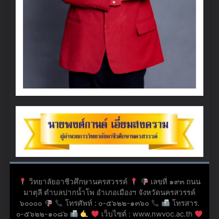
วิทยาลัยอาชีวศึกษานครสวรรค์
เลขที่ ๑๙๓ ถนน
มาตุลี ตำบลปากน้ำโพ อำเภอเมืองฯ จังหวัดนครสวรรค์
๖๐๐๐๐
โทรศัพท์ : ๐-๕๖๒๒-๑๓๖๐
โทรสาร.
๐-๕๖๒๒-๑๐๘๖
เว็บไซต์ : www.nwvoc.ac.th