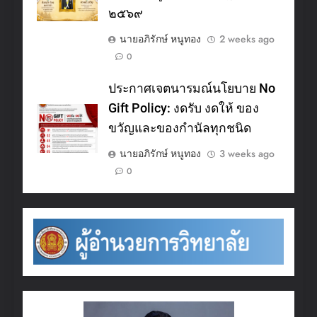
๒๕๖๙
นายอภิรักษ์ หนูทอง
2 weeks ago
0
ประกาศเจตนารมณ์นโยบาย No
Gift Policy: งดรับ งดให้ ของ
ขวัญและของกำนัลทุกชนิด
นายอภิรักษ์ หนูทอง
3 weeks ago
0