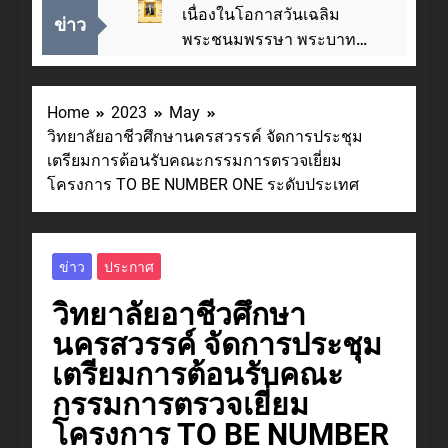
เนื่องในโอกาสวันเฉลิม
ข่าว
พระชนมพรรษา พระบาท
สมเด็จพระเจ้าอยู่หัว ๒๘
2 Weeks Ago
กรกฎาคม ๒๕๖๙
แผนปฏิบัติราชการ
Home
2023
May
ประจำปี 2569
วิทยาลัยอาชีวศึกษานครสวรรค์ จัดการประชุม
2 Hours Ago
เตรียมการต้อนรับคณะกรรมการตรวจเยี่ยม
ชมรมวิชาชีพแฟชั่นและสิ่ง
โครงการ TO BE NUMBER ONE ระดับประเทศ
ทอ จัดโครงการแฟชั่นโชว์
ผ้าไทย สไตล์โมเดิร์น วันที่ ๕
3 Days Ago
ส.ค. นี้
SAR ประจำปีการ
ข่าว
ประกาศ
ศึกษา 2568
2 Weeks Ago
วิทยาลัยอาชีวศึกษา
โครงสร้างการบริหาร
นครสวรรค์ จัดการประชุม
2 Weeks Ago
เตรียมการต้อนรับคณะ
ประกาศเจตนารมณ์นโยบาย
กรรมการตรวจเยี่ยม
No Gift Policy: งดรับ งดให้
โครงการ TO BE NUMBER
ของขวัญและของกำนัลทุก
3 Weeks Ago