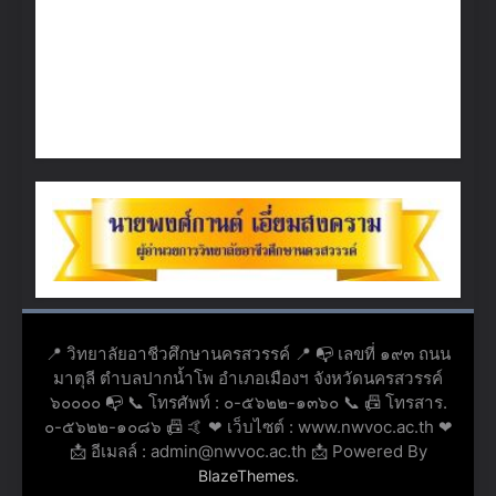
📍 วิทยาลัยอาชีวศึกษานครสวรรค์ 📍 📭 เลขที่ ๑๙๓ ถนน
มาตุลี ตำบลปากน้ำโพ อำเภอเมืองฯ จังหวัดนครสวรรค์
๖๐๐๐๐ 📭 📞 โทรศัพท์ : ๐-๕๖๒๒-๑๓๖๐ 📞 📠 โทรสาร.
๐-๕๖๒๒-๑๐๘๖ 📠 🤙 ❤ เว็บไซต์ : www.nwvoc.ac.th ❤
📩 อีเมลล์ : admin@nwvoc.ac.th 📩 Powered By
.
BlazeThemes