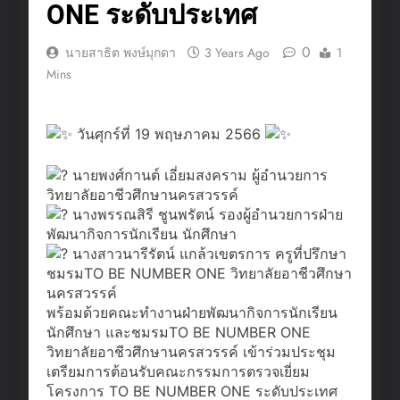
ชนิด
ONE ระดับประเทศ
รับสมัครเยาวชนหัวใจรักษ์
โลก! ร่วม “โครงการต้น
0
นายสาธิต พงษ์มุกดา
3 Years Ago
1
กล้าพันธุ์ใหม่ GEN 3”
3 Weeks Ago
Mins
แผนกวิชาการตลาด วิทยาลัย
อาชีวศึกษานครสวรรค์ ขอ
เชิญทุกท่านร่วมงาน “ตลาดนัด
3 Weeks Ago
วันศุกร์ที่ 19 พฤษภาคม 2566
สร้างสรรค์ (Creative
พิธีมอบเกียรติบัตรให้แก่
Marketplace)” พบกับสินค้า
นักเรียน นักศึกษา ที่เข้าร่วม
นายพงศ์กานต์ เอี่ยมสงคราม ผู้อำนวยการ
สร้างสรรค์ อาหาร เครื่องดื่ม
การแข่งขัน Cold Chain
วิทยาลัยอาชีวศึกษานครสวรรค์
3 Weeks Ago
และผลงานของนักเรียน
นางพรรณสิรี ชูนพรัตน์ รองผู้อำนวยการฝ่าย
Champion 2026 ระดับ
ชมรม TO BE NUMBER ONE
พัฒนากิจการนักเรียน นักศึกษา
นักศึกษา ที่เกิดจากการลงมือ
ภูมิภาค ภาคเหนือ
วิทยาลัยอาชีวศึกษา
นางสาวนารีรัตน์ แกล้วเขตรการ ครูที่ปรึกษา
ปฏิบัติจริง ฝึกทักษะการเป็นผู้
นครสวรรค์ ร่วมจัดบูธ
3 Weeks Ago
ชมรมTO BE NUMBER ONE วิทยาลัยอาชีวศึกษา
ประกอบการ การตลาด และ
นิทรรศการ และเข้าร่วมการ
นครสวรรค์
การบริการอย่างมืออาชีพ
ประกวดการนำเสนอผลการ
พร้อมด้วยคณะทำงานฝ่ายพัฒนากิจการนักเรียน
ดำเนินงานของชมรม TO BE
นักศึกษา และชมรมTO BE NUMBER ONE
วิทยาลัยอาชีวศึกษานครสวรรค์ เข้าร่วมประชุม
NUMBER ONE ในงาน
เตรียมการต้อนรับคณะกรรมการตรวจเยี่ยม
มหกรรมรวมพลสมาชิก TO
โครงการ TO BE NUMBER ONE ระดับประเทศ
BE NUMBER ONE ประจำปี