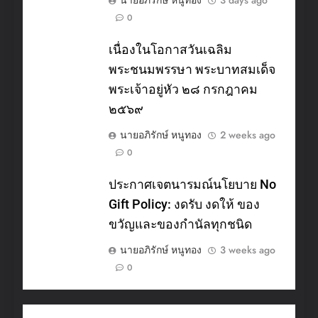
0
เนื่องในโอกาสวันเฉลิม
พระชนมพรรษา พระบาทสมเด็จ
พระเจ้าอยู่หัว ๒๘ กรกฎาคม
๒๕๖๙
นายอภิรักษ์ หนูทอง
2 weeks ago
0
ประกาศเจตนารมณ์นโยบาย No
Gift Policy: งดรับ งดให้ ของ
ขวัญและของกำนัลทุกชนิด
นายอภิรักษ์ หนูทอง
3 weeks ago
0