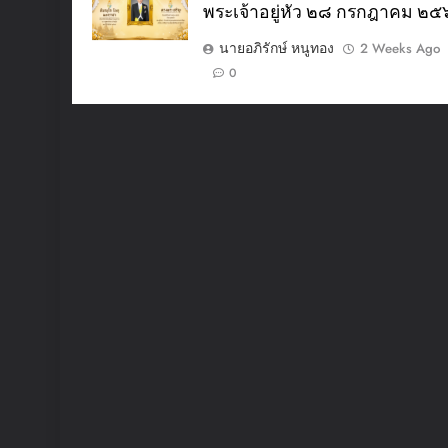
พระเจ้าอยู่หัว ๒๘ กรกฎาคม ๒
นายอภิรักษ์ หนูทอง
2 Weeks Ago
0