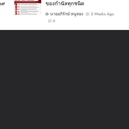
๕๖๙
ของกำนัลทุกชนิด
นายอภิรักษ์ หนูทอง
3 Weeks Ago
0