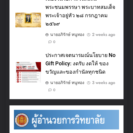
พระชนมพรรษา พระบาทสมเด็จ
พระเจ้าอยู่หัว ๒๘ กรกฎาคม
๒๕๖๙
นายอภิรักษ์ หนูทอง
2 weeks ago
0
ประกาศเจตนารมณ์นโยบาย No
Gift Policy: งดรับ งดให้ ของ
ขวัญและของกำนัลทุกชนิด
นายอภิรักษ์ หนูทอง
3 weeks ago
0