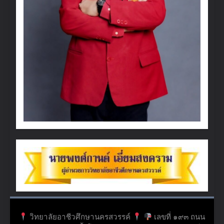
วิทยาลัยอาชีวศึกษานครสวรรค์
เลขที่ ๑๙๓ ถนน