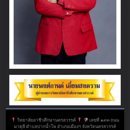
วิทยาลัยอาชีวศึกษานครสวรรค์
เลขที่ ๑๙๓ ถนน
มาตุลี ตำบลปากน้ำโพ อำเภอเมืองฯ จังหวัดนครสวรรค์