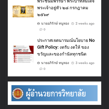
พระชนมพรรษา พระบาทสมเด็จ
พระเจ้าอยู่หัว ๒๘ กรกฎาคม
๒๕๖๙
นายอภิรักษ์ หนูทอง
2 weeks ago
0
ประกาศเจตนารมณ์นโยบาย No
Gift Policy: งดรับ งดให้ ของ
ขวัญและของกำนัลทุกชนิด
นายอภิรักษ์ หนูทอง
3 weeks ago
0