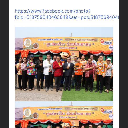
https://www.facebook.com/photo?
fbid=518759040463649&set=pcb.5187569404638