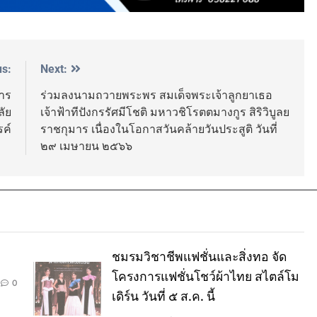
us:
Next:
หาร
ร่วมลงนามถวายพระพร สมเด็จพระเจ้าลูกยาเธอ
ัย
เจ้าฟ้าทีปังกรรัศมีโชติ มหาวชิโรตตมางกูร สิริวิบูลย
ค์
ราชกุมาร เนื่องในโอกาสวันคล้ายวันประสูติ วันที่
๒๙ เมษายน ๒๕๖๖
ชมรมวิชาชีพแฟชั่นและสิ่งทอ จัด
โครงการแฟชั่นโชว์ผ้าไทย สไตล์โม
0
เดิร์น วันที่ ๕ ส.ค. นี้