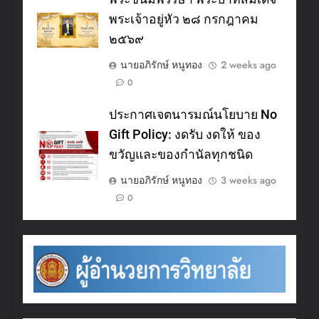
พระเจ้าอยู่หัว ๒๘ กรกฎาคม
๒๕๖๙
นายอภิรักษ์ หนูทอง
2 weeks ago
0
ประกาศเจตนารมณ์นโยบาย No
Gift Policy: งดรับ งดให้ ของ
ขวัญและของกำนัลทุกชนิด
นายอภิรักษ์ หนูทอง
3 weeks ago
0