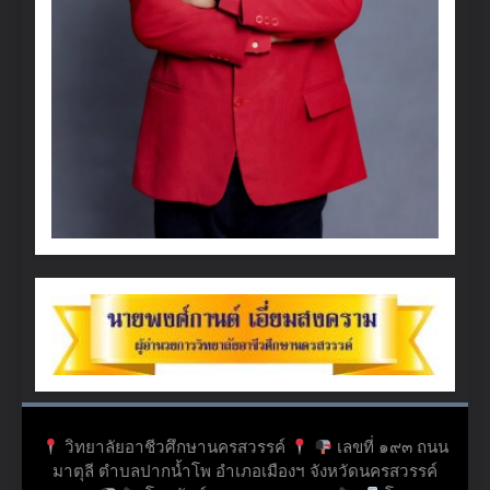
วิทยาลัยอาชีวศึกษานครสวรรค์
เลขที่ ๑๙๓ ถนน
มาตุลี ตำบลปากน้ำโพ อำเภอเมืองฯ จังหวัดนครสวรรค์