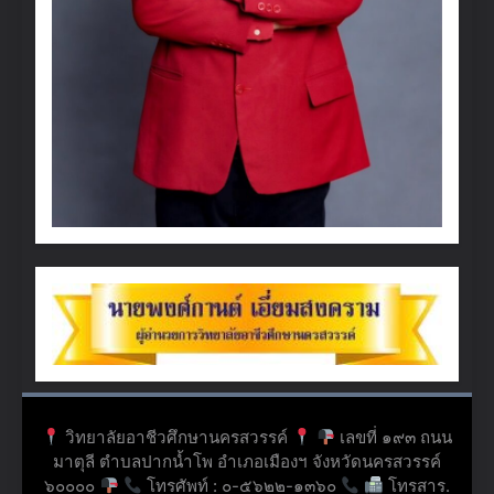
วิทยาลัยอาชีวศึกษานครสวรรค์
เลขที่ ๑๙๓ ถนน
มาตุลี ตำบลปากน้ำโพ อำเภอเมืองฯ จังหวัดนครสวรรค์
๖๐๐๐๐
โทรศัพท์ : ๐-๕๖๒๒-๑๓๖๐
โทรสาร.