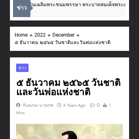
่องในโอกาสวันเฉลิมพระชนมพรรษา พระบาทสมเด็จพระเจ้าอยู่ห
ข่าว
eks Ago
Home
2022
December
๕ ธันวาคม ๒๕๖๕ วันชาติและวันพ่อแห่งชาติ
ข่าว
๕ ธันวาคม ๒๕๖๕ วันชาติ
และวันพ่อแห่งชาติ
0
กันตภณ นาคภพ
4 Years Ago
1
Mins