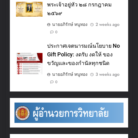
พระเจ้าอยู่หัว ๒๘ กรกฎาคม
๒๕๖๙
นายอภิรักษ์ หนูทอง
2 weeks ago
0
ประกาศเจตนารมณ์นโยบาย No
Gift Policy: งดรับ งดให้ ของ
ขวัญและของกำนัลทุกชนิด
นายอภิรักษ์ หนูทอง
3 weeks ago
0