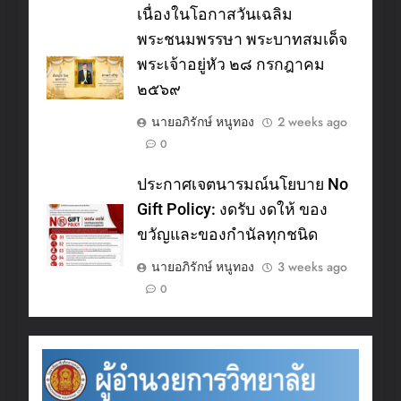
เนื่องในโอกาสวันเฉลิม
พระชนมพรรษา พระบาทสมเด็จ
พระเจ้าอยู่หัว ๒๘ กรกฎาคม
๒๕๖๙
นายอภิรักษ์ หนูทอง
2 weeks ago
0
ประกาศเจตนารมณ์นโยบาย No
Gift Policy: งดรับ งดให้ ของ
ขวัญและของกำนัลทุกชนิด
นายอภิรักษ์ หนูทอง
3 weeks ago
0