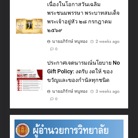
เนื่องในโอกาสวันเฉลิม
พระชนมพรรษา พระบาทสมเด็จ
พระเจ้าอยู่หัว ๒๘ กรกฎาคม
๒๕๖๙
นายอภิรักษ์ หนูทอง
2 weeks ago
0
ประกาศเจตนารมณ์นโยบาย No
Gift Policy: งดรับ งดให้ ของ
ขวัญและของกำนัลทุกชนิด
นายอภิรักษ์ หนูทอง
3 weeks ago
0