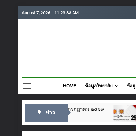
Skip
August 7, 2026
11:23:39 AM
to
content
วิทยาลั
HOME
ข้อมูลวิทยาลัย
ข้อม
็จพระเจ้าอยู่หัว ๒๘ กรกฎาคม ๒๕๖๙
แผนปฏิบั
ข่าว
1 Day Ago