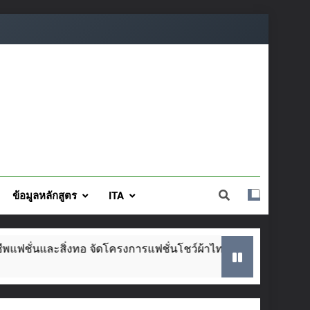
ข้อมูลหลักสูตร
ITA
งทอ จัดโครงการแฟชั่นโชว์ผ้าไทย สไตล์โมเดิร์น วันที่ ๕ ส.ค. นี้