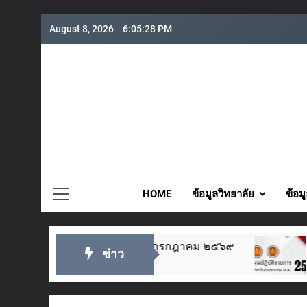
Skip
August 8, 2026
6:05:29 PM
to
content
วิทยาลั
HOME
ข้อมูลวิทยาลัย
ข้อม
พระเจ้าอยู่หัว ๒๘ กรกฎาคม ๒๕๖๙
แผนปฏิบัต
ข่าว
2 Days Ago