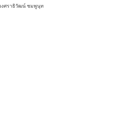
งศราธิวัฒน์ ชมพูนุท