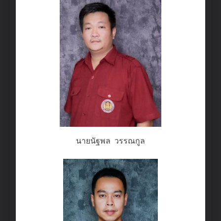
นายนัฐพล วรรณกูล