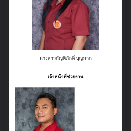
นางสาวกัญติภักดิ์ บุญมาก
เจ้าหน้าที่ช่วยงาน