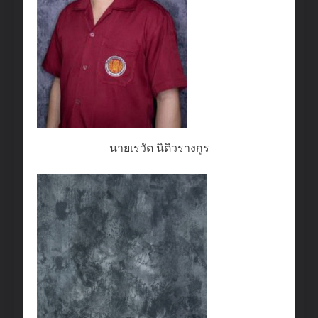
นายเรวัต นิติวรางกูร