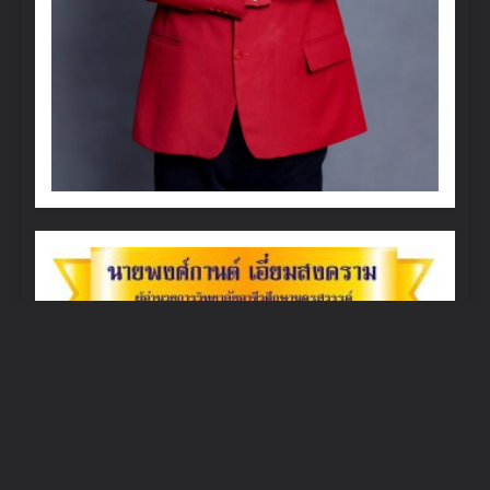
วิทยาลัยอาชีวศึกษานครสวรรค์
เลขที่ ๑๙๓ ถนน
มาตุลี ตำบลปากน้ำโพ อำเภอเมืองฯ จังหวัดนครสวรรค์
๖๐๐๐๐
โทรศัพท์ : ๐-๕๖๒๒-๑๓๖๐
โทรสาร.
๐-๕๖๒๒-๑๐๘๖
เว็บไซต์ : www.nwvoc.ac.th