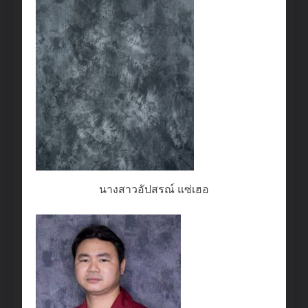
นางสาวอัปสรณ์ แซ่เฮอ