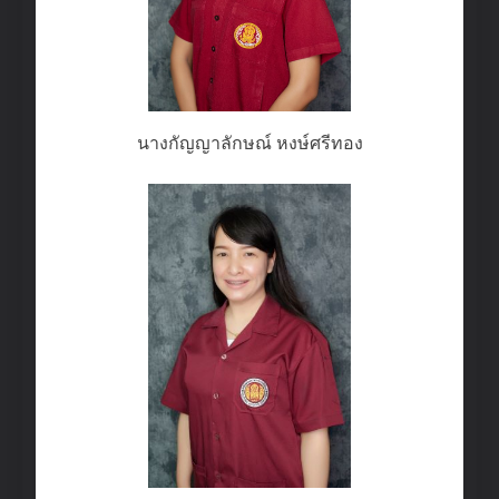
นางกัญญาลักษณ์ หงษ์ศรีทอง