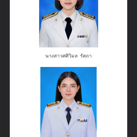
นางสาวศศิวิมล รัตถา