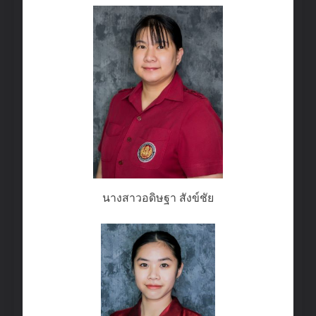
นางสาวอดิษฐา สังข์ชัย