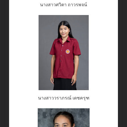
นางสาวศวิตา ถาวรพจน์
นางสาววราภรณ์ เดชครุฑ