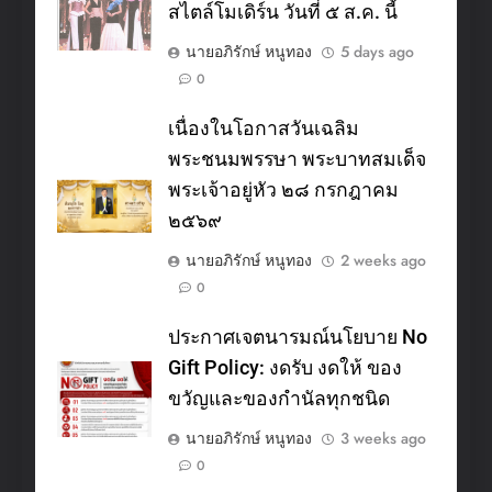
สไตล์โมเดิร์น วันที่ ๕ ส.ค. นี้
นายอภิรักษ์ หนูทอง
5 days ago
0
เนื่องในโอกาสวันเฉลิม
พระชนมพรรษา พระบาทสมเด็จ
พระเจ้าอยู่หัว ๒๘ กรกฎาคม
๒๕๖๙
นายอภิรักษ์ หนูทอง
2 weeks ago
0
ประกาศเจตนารมณ์นโยบาย No
Gift Policy: งดรับ งดให้ ของ
ขวัญและของกำนัลทุกชนิด
นายอภิรักษ์ หนูทอง
3 weeks ago
0