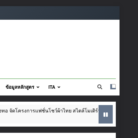
ข้อมูลหลักสูตร
ITA
ั่นโชว์ผ้าไทย สไตล์โมเดิร์น วันที่ ๕ ส.ค. นี้
2