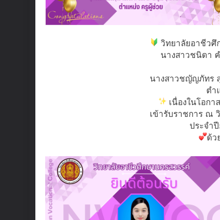
วิทยาลัยอาชีวศึ
นางสาวชนิดา ค
นางสาวชญัญภัทร ส
ตำแ
เนื่องในโอกาสท
เข้ารับราชการ ณ ว
ประจำป
ด้ว