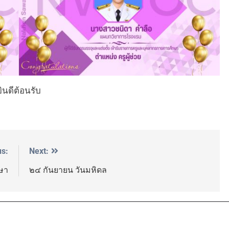
ยินดีต้อนรับ
us:
Next:
กษา
๒๔ กันยายน วันมหิดล