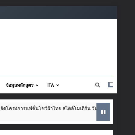
ข้อมูลหลักสูตร
ITA
โชว์ผ้าไทย สไตล์โมเดิร์น วันที่ ๕ ส.ค. นี้
SAR
2 We