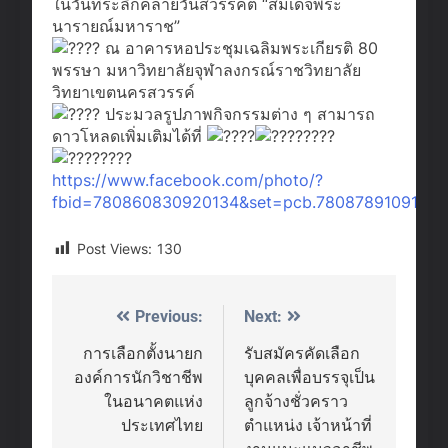
ในวันที่ระลึกคล้ายวันสวรรคต “สมเด็จพระ
นารายณ์มหาราช”
ณ อาคารหอประชุมเฉลิมพระเกียรติ 80
พรรษา มหาวิทยาลัยจุฬาลงกรณ์ราชวิทยาลัย
วิทยาเขตนครสวรรค์
ประมวลรูปภาพกิจกรรมต่าง ๆ สามารถ
ดาวโหลดเพิ่มเติมได้ที่
https://www.facebook.com/photo/?
fbid=780860830920134&set=pcb.7808789109183
Post Views:
130
Previous:
Next:
Post
navigation
การเลือกตั้งนายก
รับสมัครคัดเลือก
องค์การนักวิชาชีพ
บุคคลเพื่อบรรจุเป็น
ในอนาคตแห่ง
ลูกจ้างชั่วคราว
ประเทศไทย
ตำแหน่ง เจ้าหน้าที่