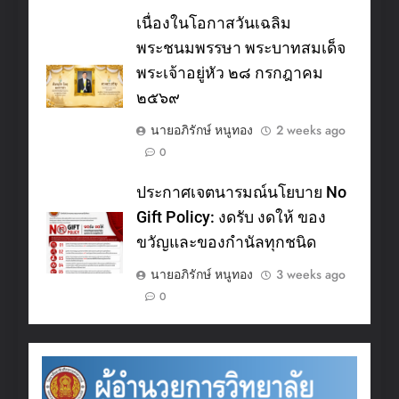
เนื่องในโอกาสวันเฉลิม
พระชนมพรรษา พระบาทสมเด็จ
พระเจ้าอยู่หัว ๒๘ กรกฎาคม
๒๕๖๙
นายอภิรักษ์ หนูทอง
2 weeks ago
0
ประกาศเจตนารมณ์นโยบาย No
Gift Policy: งดรับ งดให้ ของ
ขวัญและของกำนัลทุกชนิด
นายอภิรักษ์ หนูทอง
3 weeks ago
0