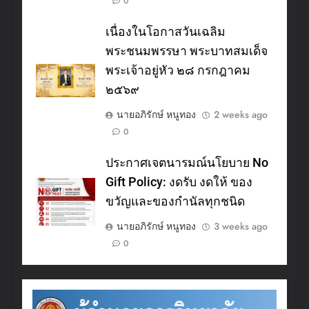
0
เนื่องในโอกาสวันเฉลิม
พระชนมพรรษา พระบาทสมเด็จ
พระเจ้าอยู่หัว ๒๘ กรกฎาคม
๒๕๖๙
นายอภิรักษ์ หนูทอง
2 weeks ago
0
ประกาศเจตนารมณ์นโยบาย No
Gift Policy: งดรับ งดให้ ของ
ขวัญและของกำนัลทุกชนิด
นายอภิรักษ์ หนูทอง
3 weeks ago
0