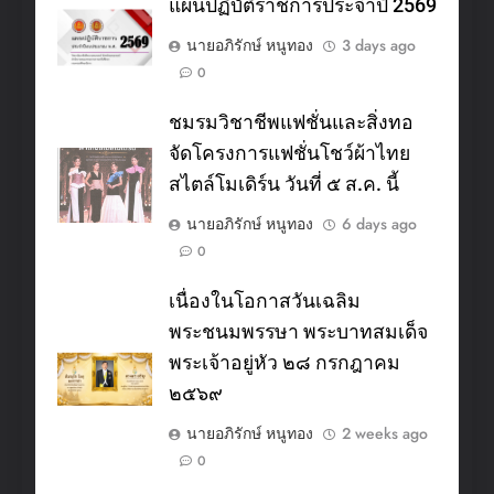
แผนปฏิบัติราชการประจำปี 2569
นายอภิรักษ์ หนูทอง
3 days ago
0
ชมรมวิชาชีพแฟชั่นและสิ่งทอ
จัดโครงการแฟชั่นโชว์ผ้าไทย
สไตล์โมเดิร์น วันที่ ๕ ส.ค. นี้
นายอภิรักษ์ หนูทอง
6 days ago
0
เนื่องในโอกาสวันเฉลิม
พระชนมพรรษา พระบาทสมเด็จ
พระเจ้าอยู่หัว ๒๘ กรกฎาคม
๒๕๖๙
นายอภิรักษ์ หนูทอง
2 weeks ago
0