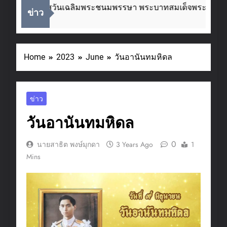
ื่องในโอกาสวันเฉลิมพระชนมพรรษา พระบาทสมเด็จพระเจ้าอยู่
ข่าว
eeks Ago
Home
2023
June
วันอานันทมหิดล
ข่าว
วันอานันทมหิดล
0
นายสาธิต พงษ์มุกดา
3 Years Ago
1
Mins