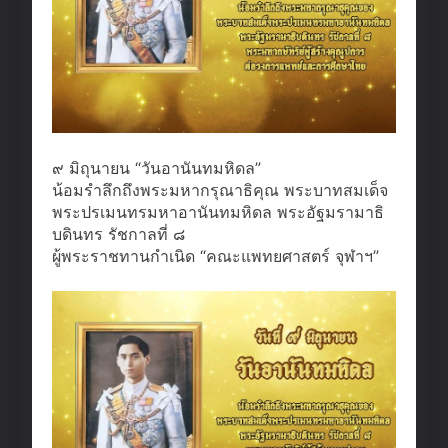
๙ มิถุนายน “วันอานันทมหิดล”
น้อมรำลึกถึงพระมหากรุณาธิคุณ พระบาทสมเด็จ
พระปรเมนทรมหาอานันทมหิดล พระอัฐมรามาธิ
บดินทร รัชกาลที่ ๘
ผู้พระราชทานกำเนิด “คณะแพทยศาสตร์ จุฬาฯ”