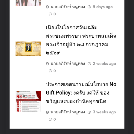
นายอภิรักษ์ หนูทอง
5 days ago
0
เนื่องในโอกาสวันเฉลิม
พระชนมพรรษา พระบาทสมเด็จ
พระเจ้าอยู่หัว ๒๘ กรกฎาคม
๒๕๖๙
นายอภิรักษ์ หนูทอง
2 weeks ago
0
ประกาศเจตนารมณ์นโยบาย No
Gift Policy: งดรับ งดให้ ของ
ขวัญและของกำนัลทุกชนิด
นายอภิรักษ์ หนูทอง
3 weeks ago
0