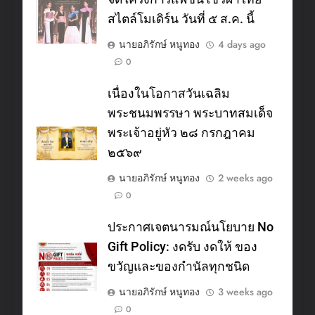
สไตล์โมเดิร์น วันที่ ๕ ส.ค. นี้
นายอภิรักษ์ หนูทอง
4 days ago
0
เนื่องในโอกาสวันเฉลิม
พระชนมพรรษา พระบาทสมเด็จ
พระเจ้าอยู่หัว ๒๘ กรกฎาคม
๒๕๖๙
นายอภิรักษ์ หนูทอง
2 weeks ago
0
ประกาศเจตนารมณ์นโยบาย No
Gift Policy: งดรับ งดให้ ของ
ขวัญและของกำนัลทุกชนิด
นายอภิรักษ์ หนูทอง
3 weeks ago
0