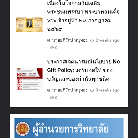
เนื่องในโอกาสวันเฉลิม
พระชนมพรรษา พระบาทสมเด็จ
พระเจ้าอยู่หัว ๒๘ กรกฎาคม
๒๕๖๙
นายอภิรักษ์ หนูทอง
2 weeks ago
0
ประกาศเจตนารมณ์นโยบาย No
Gift Policy: งดรับ งดให้ ของ
ขวัญและของกำนัลทุกชนิด
นายอภิรักษ์ หนูทอง
3 weeks ago
0