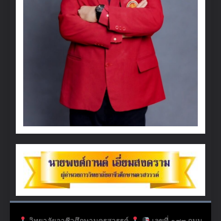
วิทยาลัยอาชีวศึกษานครสวรรค์
เลขที่ ๑๙๓ ถนน