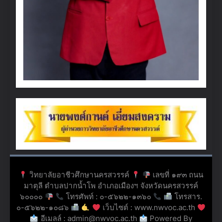
วิทยาลัยอาชีวศึกษานครสวรรค์
เลขที่ ๑๙๓ ถนน
มาตุลี ตำบลปากน้ำโพ อำเภอเมืองฯ จังหวัดนครสวรรค์
๖๐๐๐๐
โทรศัพท์ : ๐-๕๖๒๒-๑๓๖๐
โทรสาร.
๐-๕๖๒๒-๑๐๘๖
เว็บไซต์ : www.nwvoc.ac.th
อีเมลล์ : admin@nwvoc.ac.th
Powered By