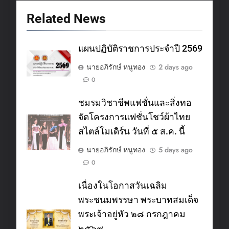
Related News
แผนปฏิบัติราชการประจำปี 2569
นายอภิรักษ์ หนูทอง
2 days ago
0
ชมรมวิชาชีพแฟชั่นและสิ่งทอ
จัดโครงการแฟชั่นโชว์ผ้าไทย
สไตล์โมเดิร์น วันที่ ๕ ส.ค. นี้
นายอภิรักษ์ หนูทอง
5 days ago
0
เนื่องในโอกาสวันเฉลิม
พระชนมพรรษา พระบาทสมเด็จ
พระเจ้าอยู่หัว ๒๘ กรกฎาคม
๒๕๖๙