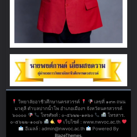
วิทยาลัยอาชีวศึกษานครสวรรค์
เลขที่ ๑๙๓ ถนน
มาตุลี ตำบลปากน้ำโพ อำเภอเมืองฯ จังหวัดนครสวรรค์
๖๐๐๐๐
โทรศัพท์ : ๐-๕๖๒๒-๑๓๖๐
โทรสาร.
๐-๕๖๒๒-๑๐๘๖
เว็บไซต์ : www.nwvoc.ac.th
อีเมลล์ : admin@nwvoc.ac.th
Powered By
.
BlazeThemes