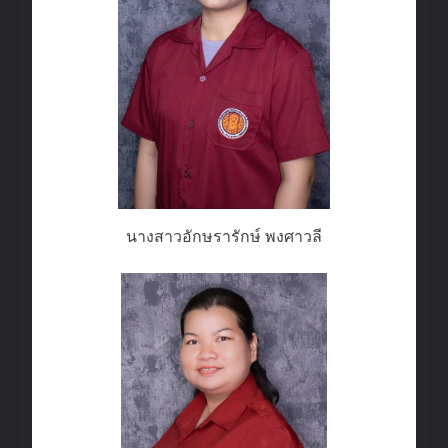
นางสาวอักษรารักษ์ พงศาวลี