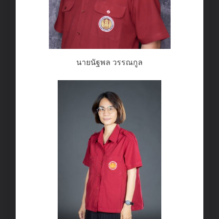
นายนัฐพล วรรณกูล